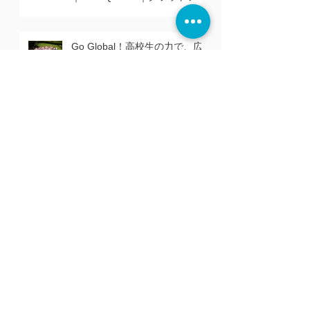
ンディングプロジェクトサイト
オープン
Go Global！高校生の力で、広
島から世界へ！｜広島創生イノ
ベーションスクールをサポート
クラウド型高機能POSレジ「ス
マレジ」の販売を開始
Archive
2021年10月
（1）
1件の記事
2021年6月
（1）
1件の記事
2020年8月
（1）
1件の記事
2020年3月
（1）
1件の記事
2018年7月
（1）
1件の記事
2017年12月
（1）
1件の記事