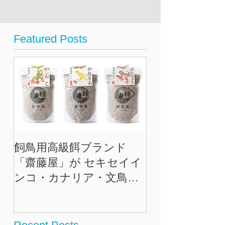
Featured Posts
飼鳥用高級餌ブランド
おかえりGINZ
「齋藤屋」が セキセイイ
ロナを乗り越
ンコ・カナリア・文鳥の
座」を再び活
専用餌を5月25日に発売
に〜