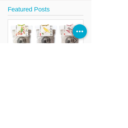
Featured Posts
飼鳥用高級餌ブランド
おかえりGINZ
「齋藤屋」が セキセイイ
ロナを乗り越
ンコ・カナリア・文鳥の
座」を再び活
専用餌を5月25日に発売
に〜
Recent Posts